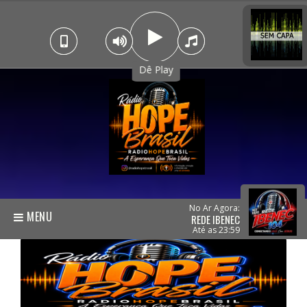
Dê Play
No Ar Agora:
MENU
REDE IBENEC
Até as 23:59