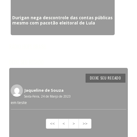
Durigan nega descontrole das contas públicas
mesmo com pacotão eleitoral de Lula
RÁDIO HOPE BRASIL
DEIXE SEU RECADO
DEIXE SEU RECADO
Jaqueline de Souza
Sexta-Feira, 24 de Março de 2023
em teste
<<
<
>
>>